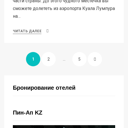
части страны. До этого чудного местечка вы
сможете долететь из аэропорта Куала Лумпура
на…
ЧИТАТЬ ДАЛЕЕ
Пагинация
СТРАНИЦА
СТРАНИЦА
СТРАНИЦА
СЛЕДУЮЩАЯ
1
2
…
5
записей
СТРАНИЦА
Бронирование отелей
Пин-Ап KZ